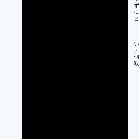
ず
に
と
い
ア
側
取