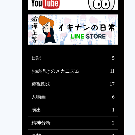
日記
5
自主制作アニメ「STUDIO hoho」設
サーバー引っ越して気分爽快！
お絵描き再始動、シンプルに方針変
人物画のアタリ線の研究に時間を費
ある初心者の失敗
お絵描きのメカニズム
11
立のお知らせ
更
やす意義について考えた事
構図デッサン ~お絵描き手順の条件
お絵描きのメカニズム 第4巻 〜
お絵描きのメカニズム 第3巻 〜知
お絵描きのメカニズム 第2巻 〜感
お絵描きのメカニズム 第1巻 〜絵
うろ覚えポケモンかけるかな？ 〜
うろ覚えポケモン描けるかな？ 〜
アタリ線を描かないデッサン
右脳・左脳で使い分ける人体デッサ
人体デッサンを安定させるアタリ線
安定して人体デッサンするためのア
透視図法
17
分岐~
「知識の検索」と「気分の高揚」〜
識のカテゴライズ〜
覚で描く絵、理屈で描く絵〜
は才能でなく根気で描ける〜
第2フェイズ「脳内イメージの再
第1フェイズ「うろ覚え」〜
ンのアタリ線の描き方
の描き方
タリ線の習慣化
現」〜
対角線分割法 概論 〜透視図法の空
ユアッサーの法則の画角メーターで
ありそうでなかったM点法の原理解
透視図法の基本原理「対角線分割
3点透視図法の解剖図 〜なぜ4点で
パース理論の完全形態「透視図法解
「M点法」実用化計画 〜縮図で奥
透視図法の知られざる大前提 〜実
三点透視図法の縦パース講座
三点透視図法の縦パース講座（1/3）
2つの視円錐を重ねて三点透視パース
建築パース理論補講 〜2点透視を2
魚でも分かる魚眼パースの描き方講
一瞬で背景イラストのアングルと画
視円錐を使って考える望遠パース・
建築パースを徹底研究！パース理論
パース理論の予備知識
人物画
6
間を対角線で測るアイデア集〜
学ぶ奥行きの「縮小」と「圧縮」
説 〜地平線に隠された秘密〜
法」誕生の軌跡 〜3次元を2次元に
はなく3点なのか〜
剖図」
行きの長さを作図〜
は市販のパース理論書の教えは間違
（2/3） 〜縦パースの傾きの法則〜
〜縦パース作図における2つのポイン
作画 〜建築パースとリアルパース
つ重ねると3点透視になる〜
座 〜魚眼レンズのしくみ〜
角を決めるパースの描き方
広角パースの描き方
の基礎知識と描き方
変換する仕組み〜
っていた〜
ト〜
の違い〜
絵描きが言う人体デッサンの「重
人体デッサン理論化計画・序 〜シ
解体新書 〜人体デッサンの解剖学
前後の時間を感じさせる人体デッサ
髪の描き方と、美しい髪というクオ
ヘアカットとデッサンを関連づけて
演出
1
心」が厳密には間違っている件
ルエットで捉える描き方の意味考え
における筋肉の暗記術〜
ン
リアの関連性
考える髪の描き方
る〜
オリジナルキャラの絵柄を獲得する
精神分析
2
ことについて