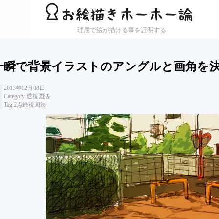
理屈で絵が描ける事を証明する
一瞬で背景イラストのアングルと画角を
2013年12月08日
Category 透視図法
Tag 2点透視図法