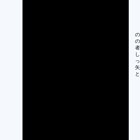
の
の
者
し
っ
矢
と