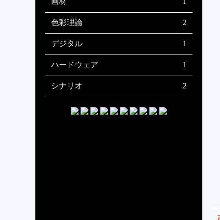
正しい記憶の隙間に宿る、誤った先
先入観と仲良くしながら絵を描こう
画材
1
入観の見つけ方
描画線の太さによる練習効果の違い
色彩理論
2
デジタルイラストの色を調和させる
デジタルイラストを描くための色彩
デジタル
1
配色パターン
理論概論
デジタルイラストで使うレイヤーの
ハードウェア
1
描画モードの効果を画像で検証
wacomペンタブレットのスペック解
シナリオ
2
説 〜この数値どういう意味？編〜
自主制作アニメ『もぐらたたき組
現在制作中の『もぐらたたき組曲』
曲』のシナリオの変更点
でやりたいこと